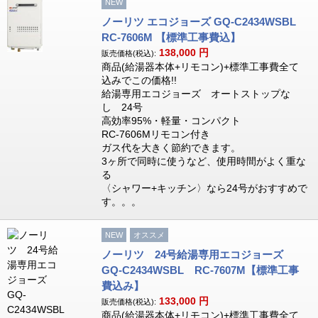
NEW
ノーリツ エコジョーズ GQ-C2434WSBL
RC-7606M 【標準工事費込】
138,000
円
販売価格(税込):
商品(給湯器本体+リモコン)+標準工事費全て
込みでこの価格!!
給湯専用エコジョーズ オートストップな
し 24号
高効率95%・軽量・コンパクト
RC-7606Mリモコン付き
ガス代を大きく節約できます。
3ヶ所で同時に使うなど、使用時間がよく重な
る
〈シャワー+キッチン〉なら24号がおすすめで
す。。。
NEW
オススメ
ノーリツ 24号給湯専用エコジョーズ
GQ-C2434WSBL RC-7607M【標準工事
費込み】
133,000
円
販売価格(税込):
商品(給湯器本体+リモコン)+標準工事費全て