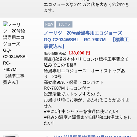
エコジョーズなのでガス代を大きく節約でき
ます。
NEW
オススメ
ノーリツ 20号給湯専用エコジョーズ
GQ-C2034WSBL RC-7607M 【標準工
事費込み】
138,000
円
販売価格(税込):
商品(給湯器本体+リモコン)+標準工事費全て
込みでこの価格!!
給湯専用エコジョーズ オートストップあ
り 20号
高効率95%・軽量・コンパクト
RC-7607Mリモコン付き
設定湯量でストップするので、
お湯はり時にお湯が、あふれることがありま
せん
●主に1年中シャワーを快適に使いたい!
●好みの温度と湯量まで自動的にお湯はりをし
たい!