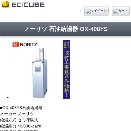
ノーリツ 石油給湯器 OX-408YS
■OX-408YS石油給湯器
メーカー:ノーリツ
給湯方式:セミ貯湯式
給湯能力:40,000kcal/h