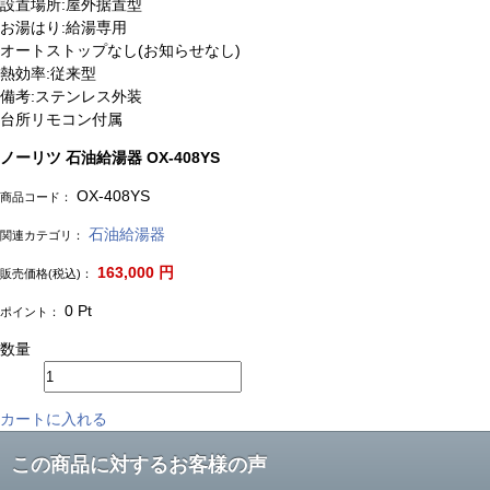
設置場所:屋外据置型
お湯はり:給湯専用
オートストップなし(お知らせなし)
熱効率:従来型
備考:ステンレス外装
台所リモコン付属
ノーリツ 石油給湯器 OX-408YS
OX-408YS
商品コード：
石油給湯器
関連カテゴリ：
163,000
円
販売価格(税込)：
0
Pt
ポイント：
数量
カートに入れる
この商品に対するお客様の声