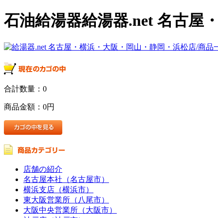
石油給湯器給湯器.net 名古
合計数量：
0
商品金額：
0円
店舗の紹介
名古屋本社（名古屋市）
横浜支店（横浜市）
東大阪営業所（八尾市）
大阪中央営業所（大阪市）