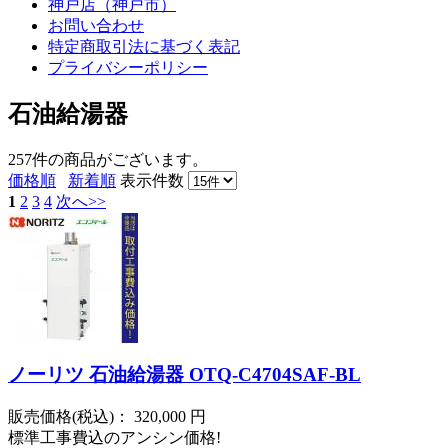
神戸店（神戸市）
お問い合わせ
特定商取引法に基づく表記
プライバシーポリシー
石油給湯器
257件
の商品がございます。
価格順
新着順
表示件数
1
2
3
4
次へ>>
ノーリツ 石油給湯器 OTQ-C4704SAF-BL
販売価格(税込)：
320,000
円
標準工事費込のアンシン価格!